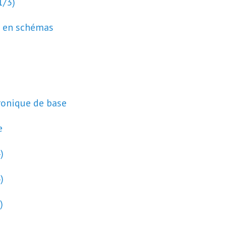
1/3)
e en schémas
ronique de base
e
)
)
)