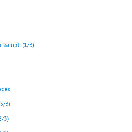
préampli (1/3)
ages
(3/3)
2/3)